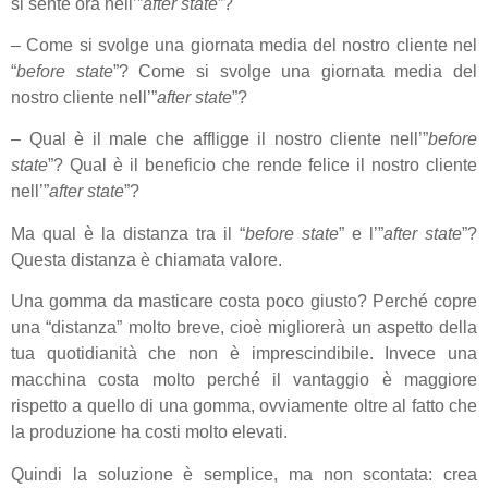
si sente ora nell’”
after state
”?
– Come si svolge una giornata media del nostro cliente nel
“
before state
”? Come si svolge una giornata media del
nostro cliente nell’”
after state
”?
– Qual è il male che affligge il nostro cliente nell’”
before
state
”? Qual è il beneficio che rende felice il nostro cliente
nell’”
after state
”?
Ma qual è la distanza tra il “
before
state
” e l’”
after
state
”?
Questa distanza è chiamata valore.
Una gomma da masticare costa poco giusto? Perché copre
una “distanza” molto breve, cioè migliorerà un aspetto della
tua quotidianità che non è imprescindibile. Invece una
macchina costa molto perché il vantaggio è maggiore
rispetto a quello di una gomma, ovviamente oltre al fatto che
la produzione ha costi molto elevati.
Quindi la soluzione è semplice, ma non scontata: crea