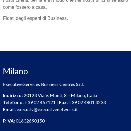
nostri clienti, per fare in modo che nei nostri uffici si sentano
come fossero a casa.
Fidati degli esperti di Business.
Milano
Executive Services Business Centres S.r.l.
Indirizzo:
20123 Via V. Monti, 8 – Milano, Italia
Telefono:
+39 02 467121 |
Fax:
+39 02 4801 3233
Email:
executiv@executivenetwork.it
P.IVA:
01632690150