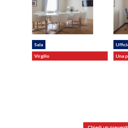
Sala
Uffici
Virgilio
Una p
Chiedi un prevent