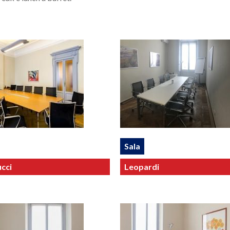
Sala
cci
Leopardi