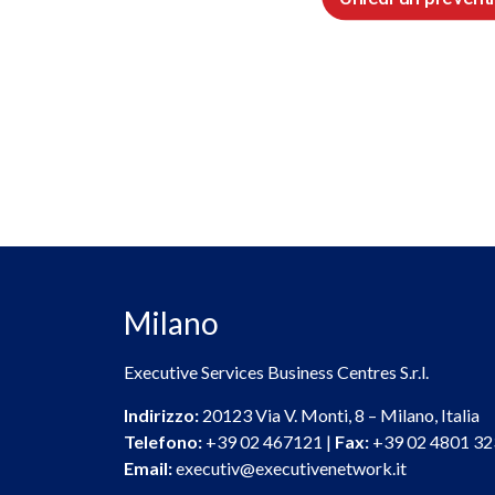
Milano
Executive Services Business Centres S.r.l.
Indirizzo:
20123 Via V. Monti, 8 – Milano, Italia
Telefono:
+39 02 467121 |
Fax:
+39 02 4801 32
Email:
executiv@executivenetwork.it