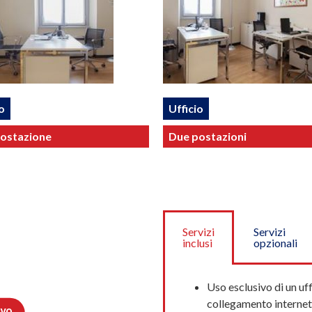
o
Ufficio
ostazione
Due postazioni
Servizi
Servizi
inclusi
opzionali
Uso esclusivo di un uff
collegamento internet 
ivo