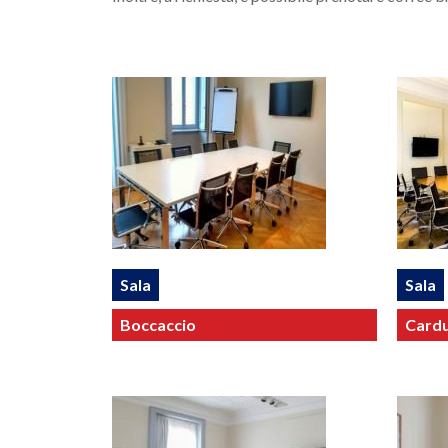
Sala
Sala
Boccaccio
Cardu