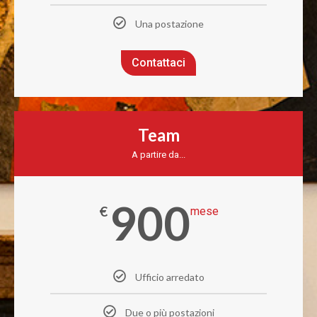
Una postazione
Contattaci
Team
A partire da...
900
€
mese
Ufficio arredato
Due o più postazioni