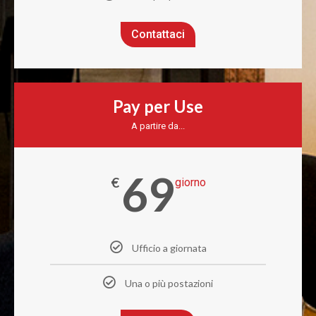
Contattaci
Pay per Use
A partire da...
69
€
giorno
Ufficio a giornata
Una o più postazioni