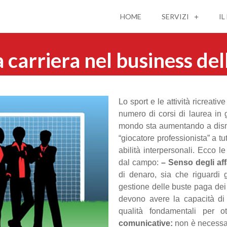
HOME
SERVIZI
IL
 carriera nel business del
Lo sport e le attività ricreat
numero di corsi di laurea in g
mondo sta aumentando a dism
“giocatore professionista” a 
abilità interpersonali. Ecco le
dal campo:
– Senso degli aff
di denaro, sia che riguardi 
gestione delle buste paga dei
devono avere la capacità di 
qualità fondamentali per o
comunicative:
non è necessari