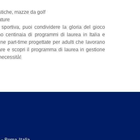
stiche, mazze da golf
ature
portiva, puoi condividere la gloria del gioco
 centinaia di programmi di laurea in Italia e
line part-time progettate per adulti che lavorano
are e scopri il programma di laurea in gestione
 necessità!
– Roma, Italia