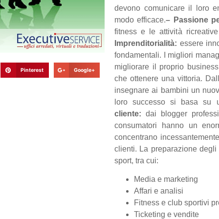
devono comunicare il loro en
modo efficace.
– Passione pe
fitness e le attività ricreat
Imprenditorialità:
essere inno
fondamentali. I migliori manag
migliorare il proprio business
Pinterest
Google+
che ottenere una vittoria. Da
insegnare ai bambini un nuovo
loro successo si basa su u
cliente:
dai blogger professio
consumatori hanno un enorm
concentrano incessantemente n
clienti. La preparazione degli s
sport, tra cui:
Media e marketing
Affari e analisi
Fitness e club sportivi pr
Ticketing e vendite