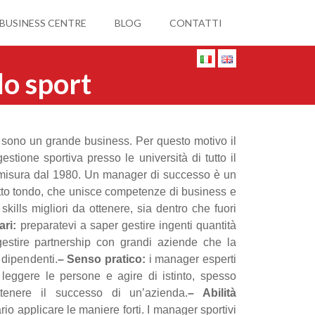
 BUSINESS CENTRE
BLOG
CONTATTI
lo sport
ive sono un grande business. Per questo motivo il
estione sportiva presso le università di tutto il
isura dal 1980. Un manager di successo è un
tutto tondo, che unisce competenze di business e
 skills migliori da ottenere, sia dentro che fuori
ari:
preparatevi a saper gestire ingenti quantità
gestire partnership con grandi aziende che la
 dipendenti.
– Senso pratico:
i manager esperti
leggere le persone e agire di istinto, spesso
ttenere il successo di un’azienda.
– Abilità
o applicare le maniere forti. I manager sportivi