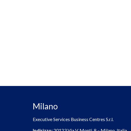
Milano
Executive Services Business Centres S.r.l.
Indirizzo:
20123 Via V. Monti, 8 – Milano, Italia