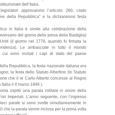
tituzionale dell’Italia.
gislatori approvarono l’articolo 260, citato
ne della Repubblica” e la dichiararono festa
ca in Italia è simile alla celebrazione della
nniversario del giorno della presa della Bastiglia)
i Uniti (il giorno nel 1776, quando fu firmata la
pendenza). Le ambasciate in tutto il mondo
 cui sono invitati i capi di stato del paese
ella Repubblica, la festa nazionale italiana era
gno, la festa dello Statuto Albertino (lo Statuto
zione che il re Carlo Alberto concesse al Regno
Italia il 4 marzo 1848 ).
oma ospitò una parata militare in onore della
ori Imperiali. L’anno seguente, con l’ingresso
 dieci parate si sono svolte simultaneamente in
50 che la parata venne inclusa per la prima volta