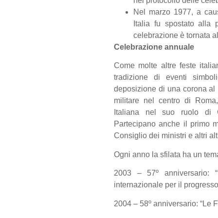
nel protocollo delle celeb
Nel marzo 1977, a caus
Italia fu spostato all
celebrazione è tornata a
Celebrazione annuale
Come molte altre feste itali
tradizione di eventi simbol
deposizione di una corona al M
militare nel centro di Roma
Italiana nel suo ruolo d
Partecipano anche il primo m
Consiglio dei ministri e altri alti
Ogni anno la sfilata ha un te
2003 – 57º anniversario: 
internazionale per il progress
2004 – 58º anniversario: “Le F