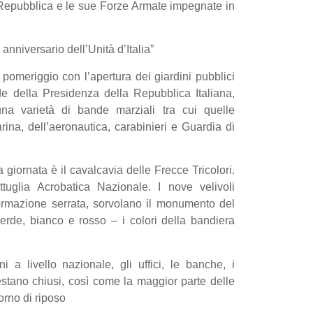
 Repubblica e le sue Forze Armate impegnate in
anniversario dell’Unità d’Italia”
omeriggio con l’apertura dei giardini pubblici
de della Presidenza della Repubblica Italiana,
una varietà di bande marziali tra cui quelle
arina, dell’aeronautica, carabinieri e Guardia di
 giornata è il cavalcavia delle Frecce Tricolori.
tuglia Acrobatica Nazionale. I nove velivoli
 formazione serrata, sorvolano il monumento del
erde, bianco e rosso – i colori della bandiera
ni a livello nazionale, gli uffici, le banche, i
estano chiusi, così come la maggior parte delle
orno di riposo