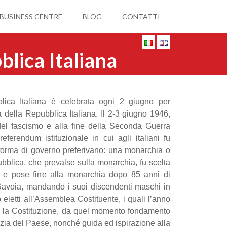
 BUSINESS CENTRE
BLOG
CONTATTI
blica Italiana
lica Italiana è celebrata ogni 2 giugno per
della Repubblica Italiana. Il 2-3 giugno 1946,
del fascismo e alla fine della Seconda Guerra
eferendum istituzionale in cui agli italiani fu
 forma di governo preferivano: una monarchia o
bblica, che prevalse sulla monarchia, fu scelta
 e pose fine alla monarchia dopo 85 anni di
Savoia, mandando i suoi discendenti maschi in
o eletti all’Assemblea Costituente, i quali l’anno
 la Costituzione, da quel momento fondamento
zia del Paese, nonché guida ed ispirazione alla