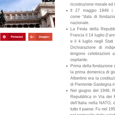
ricostruzione morale ed is
Il 27 maggio 1949 i le
come “data di fondazio
nazionale.
La Festa della Repubbli
Francia il 14 luglio (l’a
Pinterest
Google+
e il 4 luglio negli Stat
Dichiarazione di indi
tengono celebrazioni a
ospitante.
Prima della fondazione d
la prima domenica di giu
Albertino era la costitu
di Piemonte-Sardegna in 
Nel giugno del 1948, R
Repubblica in Via dei F
dell’Italia nella NATO,
tutto il paese. Fu nel 19